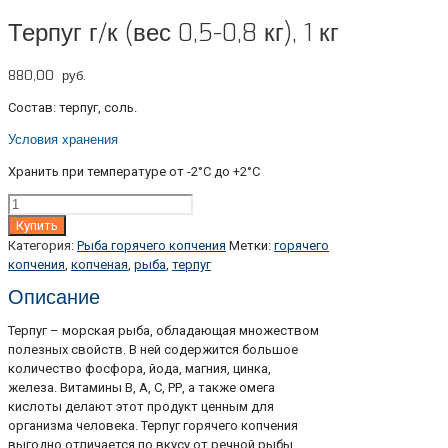
Терпуг г/к (вес 0,5-0,8 кг), 1 кг
880,00
руб.
Состав: терпуг, соль.
Условия хранения
Хранить при температуре от -2°С до +2°С
Количество
Купить
Категория:
Рыба горячего копчения
Метки:
горячего
копчения
,
копченая
,
рыба
,
терпуг
Описание
Терпуг – морская рыба, обладающая множеством
полезных свойств. В ней содержится большое
количество фосфора, йода, магния, цинка,
железа. Витамины В, А, С, РР, а также омега
кислоты делают этот продукт ценным для
организма человека. Терпуг горячего копчения
выгодно отличается по вкусу от речной рыбы.