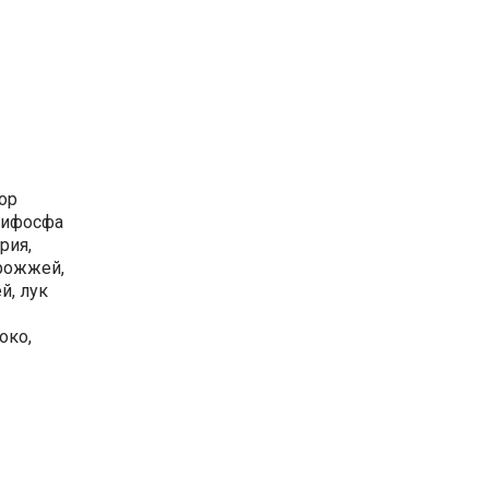
тор
трифосфа
рия,
дрожжей,
й, лук
око,