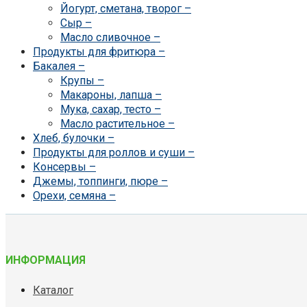
Йогурт, сметана, творог
–
Сыр
–
Масло сливочное
–
Продукты для фритюра
–
Бакалея
–
Крупы
–
Макароны, лапша
–
Мука, сахар, тесто
–
Масло растительное
–
Хлеб, булочки
–
Продукты для роллов и суши
–
Консервы
–
Джемы, топпинги, пюре
–
Орехи, семяна
–
ИНФОРМАЦИЯ
Каталог