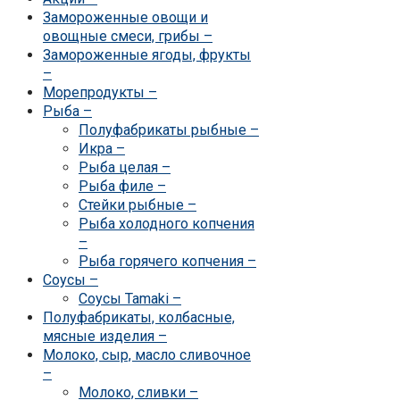
Замороженные овощи и
овощные смеси, грибы
–
Замороженные ягоды, фрукты
–
Морепродукты
–
Рыба
–
Полуфабрикаты рыбные
–
Икра
–
Рыба целая
–
Рыба филе
–
Стейки рыбные
–
Рыба холодного копчения
–
Рыба горячего копчения
–
Соусы
–
Соусы Tamaki
–
Полуфабрикаты, колбасные,
мясные изделия
–
Молоко, сыр, масло сливочное
–
Молоко, сливки
–