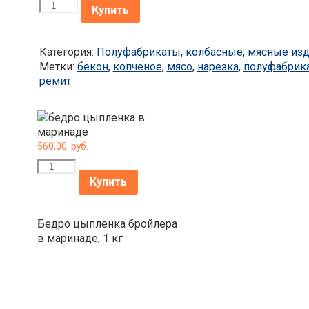
Количество
Купить
Категория:
Полуфабрикаты, колбасные, мясные из
Метки:
бекон
,
копченое
,
мясо
,
нарезка
,
полуфабрик
ремит
560,00
руб.
Количество
Купить
Бедро цыпленка бройлера
в маринаде, 1 кг