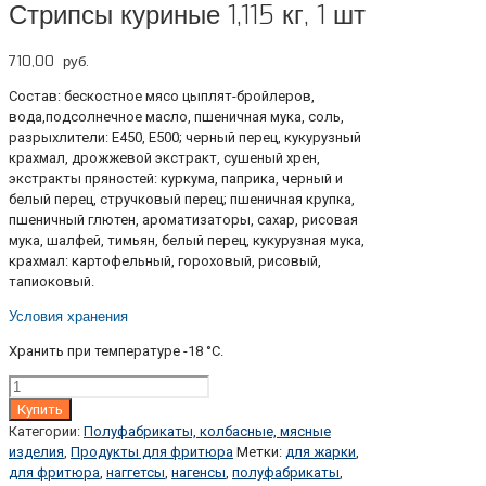
Стрипсы куриные 1,115 кг, 1 шт
710,00
руб.
Состав: бескостное мясо цыплят-бройлеров,
вода,подсолнечное масло, пшеничная мука, соль,
разрыхлители: Е450, E500; черный перец, кукурузный
крахмал, дрожжевой экстракт, сушеный хрен,
экстракты пряностей: куркума, паприка, черный и
белый перец, стручковый перец; пшеничная крупка,
пшеничный глютен, ароматизаторы, сахар, рисовая
мука, шалфей, тимьян, белый перец, кукурузная мука,
крахмал: картофельный, гороховый, рисовый,
тапиоковый.
Условия хранения
Хранить при температуре -18 °С.
Количество
Купить
Категории:
Полуфабрикаты, колбасные, мясные
изделия
,
Продукты для фритюра
Метки:
для жарки
,
для фритюра
,
наггетсы
,
нагенсы
,
полуфабрикаты
,