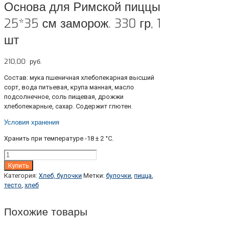
Основа для Римской пиццы
25*35 см заморож. 330 гр, 1
шт
210,00
руб.
Состав: мука пшеничная хлебопекарная высший
сорт, вода питьевая, крупа манная, масло
подсолнечное, соль пищевая, дрожжи
хлебопекарные, сахар. Содержит глютен.
Условия хранения
Хранить при температуре -18 ± 2 °С.
Количество
Купить
Категория:
Хлеб, булочки
Метки:
булочки
,
пицца
,
тесто
,
хлеб
Похожие товары