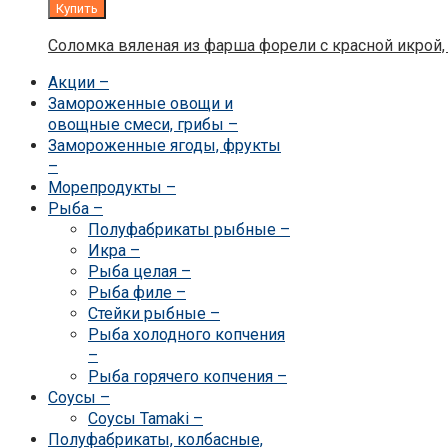
Купить
Соломка вяленая из фарша форели с красной икрой, 
Акции
–
Замороженные овощи и
овощные смеси, грибы
–
Замороженные ягоды, фрукты
–
Морепродукты
–
Рыба
–
Полуфабрикаты рыбные
–
Икра
–
Рыба целая
–
Рыба филе
–
Стейки рыбные
–
Рыба холодного копчения
–
Рыба горячего копчения
–
Соусы
–
Соусы Tamaki
–
Полуфабрикаты, колбасные,